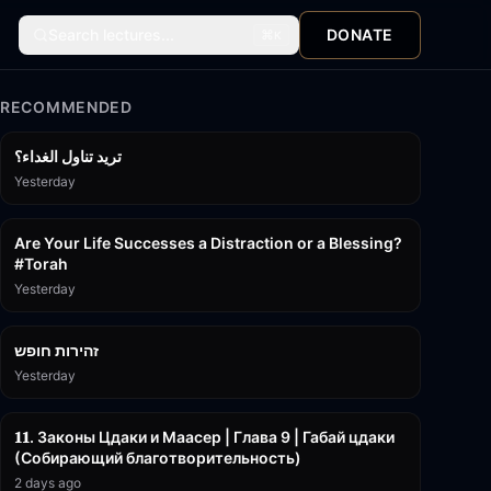
Search lectures...
DONATE
⌘
K
RECOMMENDED
تريد تناول الغداء؟
Yesterday
15:01
Are Your Life Successes a Distraction or a Blessing?
#Torah
Yesterday
42:59
זהירות חופש
Yesterday
45:55
𝟏𝟏. Законы Цдаки и Маасер | Глава 9 | Габай цдаки
(Собирающий благотворительность)
2 days ago