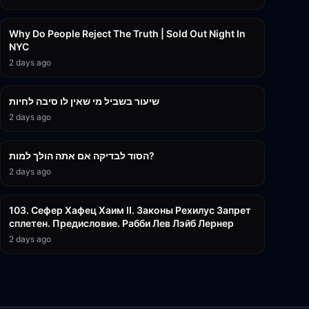
3:09:15
Why Do People Reject The Truth | Sold Out Night In
NYC
2 days ago
15:56
שיעור בשביל מי שאין לו סיבה לחיות
2 days ago
30:38
הסוד לבדיקה אם אתה הולך למות?
2 days ago
43:26
103. Сефер Хафец Хаим II. Законы Рехилус Запрет
сплетен. Предисловие. Рабби Лев Лэйб Лернер
2 days ago