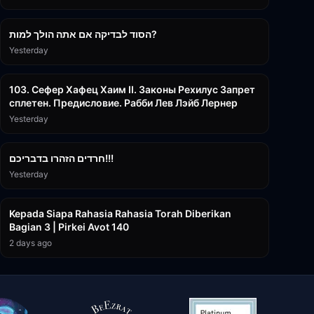
30:38
הסוד לבדיקה אם אתה הולך למות?
Yesterday
43:26
103. Сефер Хафец Хаим II. Законы Рехилус Запрет
сплетен. Предисловие. Рабби Лев Лэйб Лернер
Yesterday
1:39:55
חרדים הזהרו בדבריכם!!!
Yesterday
3:08:35
Kepada Siapa Rahasia Rahasia Torah Diberikan
Bagian 3 | Pirkei Avot 140
2 days ago