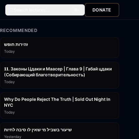
Search lectures...
DONATE
⌘
K
RECOMMENDED
42:59
זהירות חופש
Today
45:55
𝟏𝟏. Законы Цдаки и Маасер | Глава 9 | Габай цдаки
(Собирающий благотворительность)
Today
3:09:15
Why Do People Reject The Truth | Sold Out Night In
NYC
Today
15:56
שיעור בשביל מי שאין לו סיבה לחיות
Yesterday