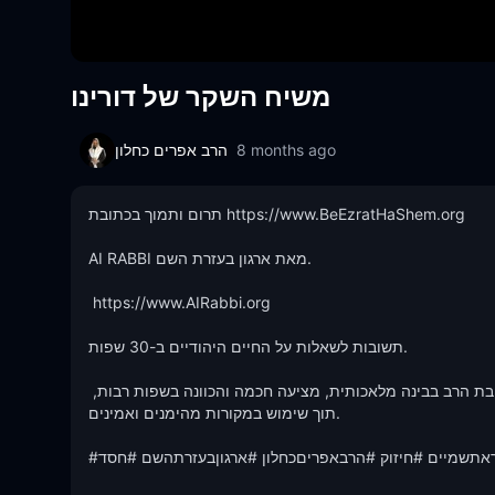
משיח השקר של דורינו
הרב אפרים כחלון
8 months ago
תרום ותמוך בכתובת https://www.BeEzratHaShem.org

AI RABBI מאת ארגון בעזרת השם.

 https://www.AIRabbi.org

תשובות לשאלות על החיים היהודיים ב-30 שפות.

גלה את חכמת היהדות בהישג ידך, האפליקציה של הרב ירון ראובן- תשובת הרב בבינה מלאכותית, מציעה חכמה והכוונה בשפות רבות, 
תוך שימוש במקורות מהימנים ואמינים.

#תורה #יהדות #הרבירוןראובן #אלוקים #קירוב  #חזרהבתשובה #יראתשמיים #חיזוק #הרבאפריםכחלון #ארגוןבעזרתהשם #חסד
