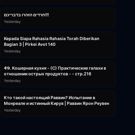
1:39:55
חרדים הזהרו בדבריכם!!!
Yesterday
3:08:35
Kepada Siapa Rahasia Rahasia Torah Diberikan
Bagian 3 | Pirkei Avot 140
Yesterday
32:50
𝟰𝟵. Кошерная кухня - (С) Практические галахи в
отношении острых продуктов - - стр.216
Yesterday
11:21
Кто такой настоящий Раввин? Испытание в
Монреале и истинный Кирув | Раввин Ярон Реувен
Yesterday