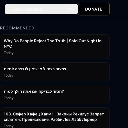
Search lectures...
DONATE
⌘
K
RECOMMENDED
3:09:15
Why Do People Reject The Truth | Sold Out Night In
NYC
Today
15:56
שיעור בשביל מי שאין לו סיבה לחיות
Today
30:38
הסוד לבדיקה אם אתה הולך למות?
Today
43:26
103. Сефер Хафец Хаим II. Законы Рехилус Запрет
сплетен. Предисловие. Рабби Лев Лэйб Лернер
Today