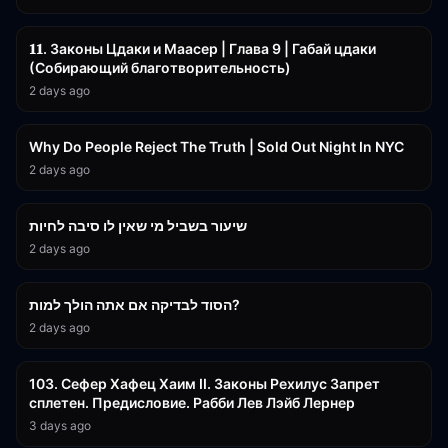
45:55
𝟏𝟏. Законы Цдаки и Маасер | Глава 9 | Габай цдаки
(Собирающий благотворительность)
2 days ago
3:09:15
Why Do People Reject The Truth | Sold Out Night In NYC
2 days ago
15:56
שיעור בשביל מי שאין לו סיבה לחיות
2 days ago
30:38
הסוד לבדיקה אם אתה הולך למות?
2 days ago
43:26
103. Сефер Хафец Хаим II. Законы Рехилус Запрет
сплетен. Предисловие. Рабби Лев Лэйб Лернер
3 days ago