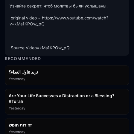
Узнайте секрет: чтоб молитвы были услышаны. 

 original video = https://www.youtube.com/watch?
v=kMa1KPOw_pQ 

 Source Video=kMa1KPOw_pQ
RECOMMENDED
تريد تناول الغداء؟
Yesterday
15:01
Are Your Life Successes a Distraction or a Blessing?
#Torah
Yesterday
42:59
זהירות חופש
Yesterday