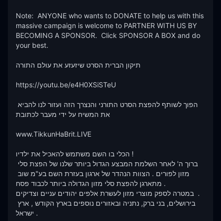
Note:  ANYONE who wants to DONATE to help us with this 
massive campaign is welcome to PARTNER WITH US BY 
BECOMING A SPONSOR.  Click SPONSOR A BOX and do 
your best.

תיקון הברית הסרט שיזעזע את עולם התורה   

https://youtu.be/e4H0XSiSTeU

הפוך לשותף להפצת הסרט התורני והנצרך הזה ועזור לנו להביא 
את המשיח על ידי מעבר לכתובת 

www.TikkunHaBrit.LIVE 

הכלי בו השם משתמש להאכיל את ילדיו ! 

ברוך ה' לאחר השלמת המבצע הגדול ביותר שלנו של הפצת סלי 
מזון לפורים . הצוות הנהדר של ארגון בעזרת השם בע"מ שוב 
מתארגן להפצת סלי מזון הגדולה ביותר לכבוד פסח . 

במטרה לספק מוצרי מזון לעשרת אלפים יהודים עניים וצדיקים  .

בירושלים, בני ברק, נתניה ובאזורים נוספים בארץ הקודש , ארץ 
ישראל .
