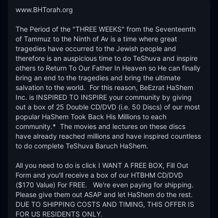
www.BHTorah.org

The Period of the "THREE WEEKS" from the Seventeenth 
of Tammuz to the Ninth of Av is a time where great 
tragedies have occurred to the Jewish people and 
therefore is an auspicious time to do TeShuva and inspire 
others to Return To Our Father In Heaven so He can finally 
bring an end to the tragedies and bring the ultimate 
salvation to the world.  For this reason, BeEzrat HaShem 
Inc. is INSPIRED TO INSPIRE your community by giving 
out a box of 25 Double CD/DVD (i.e. 50 Discs) of our most 
popular HaShem Took Back His Millions to each 
community.*  The movies and lectures on these discs 
have already reached millions and have inspired countless 
to do complete TeShuva Baruch HaShem.  

All you need to do is click I WANT A FREE BOX, Fill Out 
Form and you'll receive a box of our HTBHM CD/DVD 
($170 Value) For FREE.   We're even paying for shipping.  
Please give them out ASAP and let HaShem do the rest.  
DUE TO SHIPPING COSTS AND TIMING, THIS OFFER IS 
FOR US RESIDENTS ONLY.  
