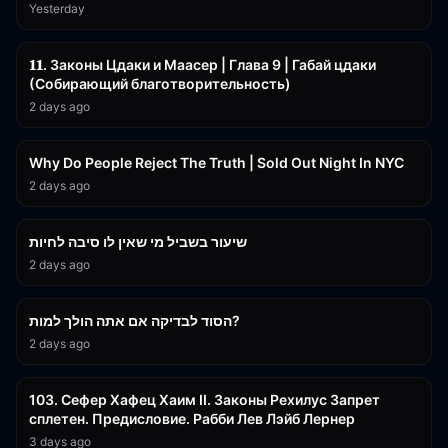
Yesterday
45:55
𝟏𝟏. Законы Цдаки и Маасер | Глава 9 | Габай цдаки
(Собирающий благотворительность)
2 days ago
3:09:15
Why Do People Reject The Truth | Sold Out Night In NYC
2 days ago
15:56
שיעור בשביל מי שאין לו סיבה לחיות
2 days ago
30:38
הסוד לבדיקה אם אתה הולך למות?
2 days ago
43:26
103. Сефер Хафец Хаим II. Законы Рехилус Запрет
сплетен. Предисловие. Рабби Лев Лэйб Лернер
3 days ago