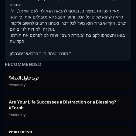
התורה.

מאז העבדות במצרים, בנוסף להבאת הגאולה לעם ישראל,  ה' 
הראה שהוא שליט על הכל, וחוקי הטבע לא מגבילים אותו כי הוא 
יצרם. הקדוש ברוך הוא מעל לכל דבר, ואנחנו חייבים לחשוב ולזכור 
את זה ולהודות לו יום יום. 

בואו והצטרפו לקבוצת "בעזרת השם" ועזרו לנו לפרסם את תורתו 
הקדושה.

תורה  #יהדות  #הרבאפריםכחלון#
RECOMMENDED
تريد تناول الغداء؟
Yesterday
15:01
Are Your Life Successes a Distraction or a Blessing?
#Torah
Yesterday
42:59
זהירות חופש