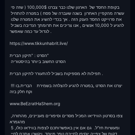
בקופת החסד של  הארגון שלנו כבר צברנו 100,000$ ( שזה פי 
עשרה מהקפיין האחרון  בשנה שעברה של פסח ) במטרה להתחיל 
את פרוייקט החסד הענק הזה . אך בכדי להשיג את המטרה שלנו 
להגיע ל 10,000 אנשים , אנו צריכים את תרומתך הנדיבה בשביל 
לגדול עד כמה שאפשר .

https://www.tikkunhabrit.live/

הסרט : "תיקון הברית"

 הסרט החשוב ביותר בהיסטוריה  

תפילות לא מספיקות בשביל להתעורר לתיקון הברית .

 !!!יצרנו את הסרט ,במטרה להגיע להצלחה בשמירת    הברית.בו 
וקח חלק בזה 

www.BeEzratHaShem.org

צפו בסרטון הווידיאו המכיל מסרים וסיפורים מעניינים, מהתורה, 
מהגמרא 

ומעשיות חז"ל.  גם אם אין באפשרותכם לצפות בווידאו כולו, 5 
דקות של צפייה יוסיפו לחייכם נופך מיוחד, ויקשרו אתכם לחיי 