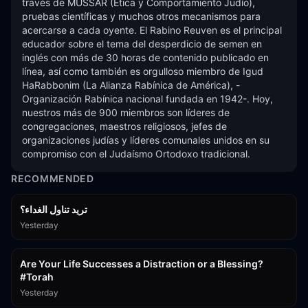
través de MUSSAR (Ética y Comportamiento Judío), 
pruebas científicas y muchos otros mecanismos para 
acercarse a cada oyente. El Rabino Reuven es el principal 
educador sobre el tema del desperdicio de semen en 
inglés con más de 30 horas de contenido publicado en 
línea, así como también es orgulloso miembro de Igud 
HaRabbonim (La Alianza Rabínica de América), -
Organización Rabínica nacional fundada en 1942-. Hoy, 
nuestros más de 900 miembros son líderes de 
congregaciones, maestros religiosos, jefes de 
organizaciones judías y líderes comunales unidos en su 
compromiso con el Judaísmo Ortodoxo tradicional.
RECOMMENDED
تريد تناول الغداء؟
Yesterday
15:01
Are Your Life Successes a Distraction or a Blessing?
#Torah
Yesterday
42:59