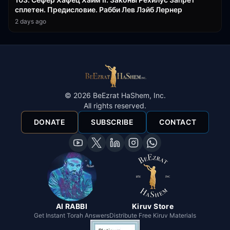
сплетен. Предисловие. Рабби Лев Лэйб Лернер
2 days ago
©
2026
BeEzrat HaShem, Inc.
All rights reserved.
DONATE
SUBSCRIBE
CONTACT
AI RABBI
Kiruv Store
Get Instant Torah Answers
Distribute Free Kiruv Materials