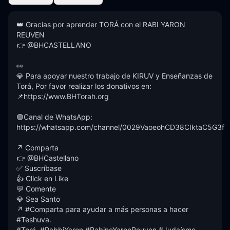
👑 Gracias por aprender TORÁ con el RABI YARON 
REUVEN

👉 @BHCASTELLANO

👀

💎 Para apoyar nuestro trabajo de KIRUV y Enseñanzas de 
Torá, Por favor realizar los donativos en:

📌https://www.BHTorah.org

🟢Canal de WhatsApp: 
https://whatsapp.com/channel/0029VaoeohCD38CIktaC5G3f

↗️ Comparta

👉 @BHCastellano

✅ Suscríbase 

👍 Click en Like 

💬 Comente

💎 Sea Santo

↗️ #Comparta para ayudar a más personas a hacer 
#Teshuva. 

#Torá  #RabbiYaron #RabinoYaronReuven #Judaísmo 