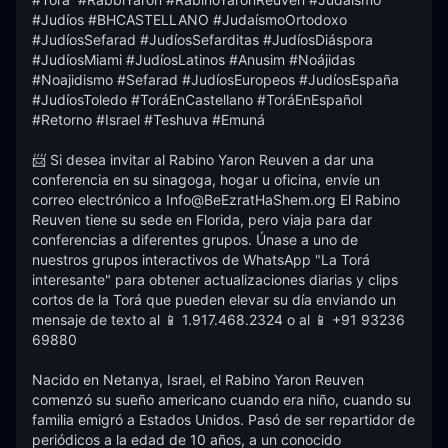
#Judíos #BHCASTELLANO #JudaísmoOrtodoxo 
#JudíosSefarad #JudíosSefarditas #JudíosDiáspora 
#JudíosMiami #JudíosLatinos #Anusim #Noájidas 
#Noajidismo #Sefarad #JudíosEuropeos #JudíosEspaña 
#JudíosToledo #ToráEnCastellano #ToráEnEspañol 
#Retorno #Israel #Teshuva #Emuná

📨 Si desea invitar al Rabino Yaron Reuven a dar una 
conferencia en su sinagoga, hogar u oficina, envíe un 
correo electrónico a Info@BeEzratHaShem.org El Rabino 
Reuven tiene su sede en Florida, pero viaja para dar 
conferencias a diferentes grupos. Únase a uno de 
nuestros grupos interactivos de WhatsApp "La Torá 
interesante" para obtener actualizaciones diarias y clips 
cortos de la Torá que pueden elevar su día enviando un 
mensaje de texto al 📱 1.917.468.2324 o al 📱 +91 93236 
69880 

Nacido en Netanya, Israel, el Rabino Yaron Reuven 
comenzó su sueño americano cuando era niño, cuando su 
familia emigró a Estados Unidos. Pasó de ser repartidor de 
periódicos a la edad de 10 años, a un conocido 