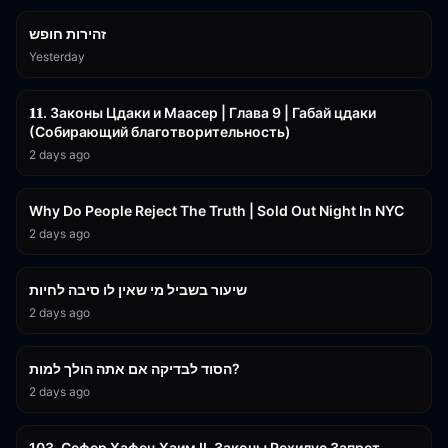
זהירות חופש
Yesterday
45:55
𝟏𝟏. Законы Цдаки и Маасер | Глава 9 | Габай цдаки
(Собирающий благотворительность)
2 days ago
3:09:15
Why Do People Reject The Truth | Sold Out Night In NYC
2 days ago
15:56
שיעור בשביל מי שאין לו סיבה לחיות
2 days ago
30:38
הסוד לבדיקה אם אתה הולך למות?
2 days ago
43:26
103. Сефер Хафец Хаим II. Законы Рехилус Запрет