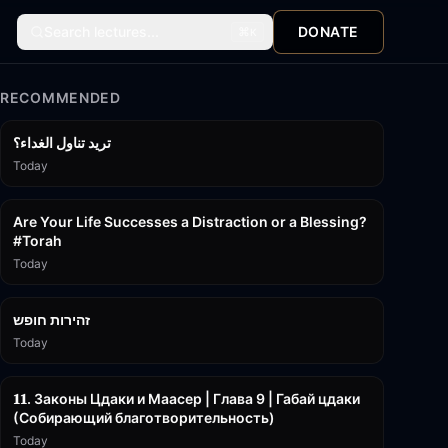
Search lectures...
DONATE
⌘
K
RECOMMENDED
تريد تناول الغداء؟
Today
15:01
Are Your Life Successes a Distraction or a Blessing?
#Torah
Today
42:59
זהירות חופש
Today
45:55
𝟏𝟏. Законы Цдаки и Маасер | Глава 9 | Габай цдаки
(Собирающий благотворительность)
Today