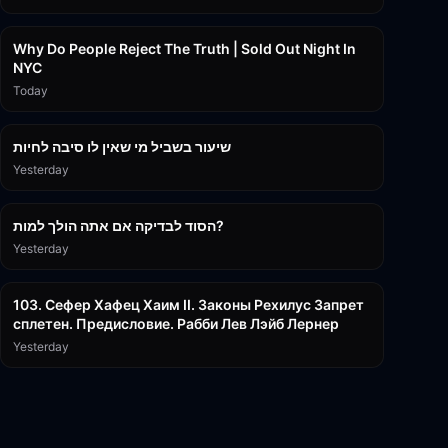
3:09:15
Why Do People Reject The Truth | Sold Out Night In
NYC
Today
15:56
שיעור בשביל מי שאין לו סיבה לחיות
Yesterday
30:38
הסוד לבדיקה אם אתה הולך למות?
Yesterday
43:26
103. Сефер Хафец Хаим II. Законы Рехилус Запрет
сплетен. Предисловие. Рабби Лев Лэйб Лернер
Yesterday