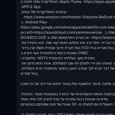
האפליקציה שלנו זמינה ב-Apple iTunes- https://apps.apple.com/us/app/beezrat-hashem/id1279094981?uo=4  

.APPLE App 

 ובחנות האפליקציות של אמזון- 

   https://www.amazon.com/Hosttec-Solutions-BeEzrat-HaShem/dp/B07QST1294/ AMAZON App

 ן- Android Play-   

https://play.google.com/store/apps/details?id=com.be
לחץ כאן-https://soundcloud.com/yaronreuven/se.  בכדי להאזין לסדרת ההשמעות הקצרה "החידוש היומי" הפופלרית ביותר שלנו ב- 
SOUNDCLOUD או בערוץ הפודקאסט שלנו ב- https://beezrathashem.jewishpodcasts

הרב ירון ראובן נולד בנתניה, ישראל, עוד כילד קטן כשמשפחתו איגרה לארצות הברית  החל הרב את החלום האמריקאי שלו. הוא התחיל את 
דרכו כילד שמחלק עיתונים בגיל 10 והגיע למצב של מולטי מיליונר ידוע בוול סטריט בגיל 23!!! בעל חברת תיווך עצמית משלו קרן גידור 
וסכנות ביטוח בינלאומית ואף הופיע ב-CNBC 

בלומברג ו- NDTV הסינית עקב הצלחתו הפיננסית.

בגיל 26 הוא התמודד עם קרב בן 7 שנים על חייו כשניתוח פשוט השתבש. מאותו רגע חייו לעולם לא שבו למסלולם. אותו הרגע סימן את 
תחילתה של סדרת אירועים מופלאים וחתירה מרגשת אחר האמת, שבסופו של דבר הביא לכך שהרב ראובן התנער מתפקידו הרם והצלחתו 
בוול סטריט,

" במשרה מלאה. סיפור התשובה שלו בטוח יתפוס את ליבו של כל מאזין.
השיעורים של הרב ראובן הם באנגלית ובעברית. השיעורים מתמקדים בהפצת האמת והשמימיות של התורה באמצעות מוסר. הוכחות 
מדעיות ושיטות רבות אחרות על מנת להגיע לכל אחד ואחד.

הרב ראובן הוא המחנך המוביל בנושא "שמירת הברית" בשפה האנגלית עם למעלה מ- 30 שעות של תוכן שפורסם באינטרנט.

הרב ירון ראובן הוא חבר גאה באיגוד הרבנים (ברית הרבנים של אמריקה), ארגון רבנים לאומי שנוסד בשנת 1942. כיום, חברינו למעלה מ 