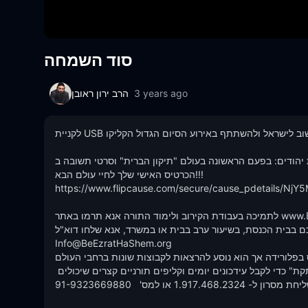
סוד השמחה
3 years ago
הרב ירון ראובן
לקניית USB וכניסה להגרלה כדי לזכות בכרטיס הלוך ושוב לישראל ולהשתתף באירוע הסיום הגדול הקליקו: www.TikkunHaBrit.Live

פעם הראשונה בעולם "תיקון הברית" וסרטי תשובה ב- cd/dvd עכשיו גם באנגלית. הצטרף לקמפיין שלנו, זהו 
הכרטיס האישי שלך לחיי עולם הבא!!!

https://www.flipcause.com/secure/cause_pdetails/NjY5
לתמיכה בעבודת הקירוב ולימוד התורה אנא תרמו באתר www.BeEzratHaShem.org 

ם בבית הכנסת, בשיעור ערב בבית או במשרד, אנא שלחו דוא"ל 
Info@BeEzratHaShem.org

בפלורידה אך הוא נוסע להרצאות לקבוצות שונות ברחבי העולם. 
הצטרפו לאחת מקבוצות הווטסאפ האינטראקטיביות שלנו, "התורה המרתקת" כדי לקבל עידכונים יומים וקליפים תורניים קצרים שיכולים 
לרומם את היום שלך על ידי שליחת מסרון ל- 1.917.468.2324 או למס'   91-9323669880
