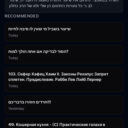
לב כי כל טעויות התרגום הן שלי ולא של הרב כחלון
RECOMMENDED
15:56
שיעור בשביל מי שאין לו סיבה לחיות
Today
30:38
הסוד לבדיקה אם אתה הולך למות?
Today
43:26
103. Сефер Хафец Хаим II. Законы Рехилус Запрет
сплетен. Предисловие. Рабби Лев Лэйб Лернер
Today
1:39:55
חרדים הזהרו בדבריכם!!!
Yesterday
32:50
𝟰𝟵. Кошерная кухня - (С) Практические галахи в