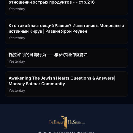
отношении острых продуктов - - стр.216
Yesterday
11:21
Кто такой настоящий Раввин? Испытание в Монреале и
истинный Кирув | Раввин Ярон Реувен
Yesterday
2:36:57
托拉许可的可鄙行为——穆萨尔阿伯特篇71
Yesterday
3:00:41
Awakening The Jewish Hearts Questions & Answers|
Monsey Satmar Community
Yesterday