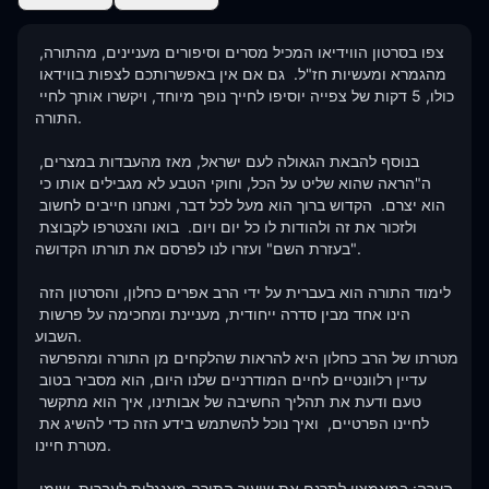
צפו בסרטון הווידיאו המכיל מסרים וסיפורים מעניינים, מהתורה, 
מהגמרא ומעשיות חז"ל.  גם אם אין באפשרותכם לצפות בווידאו 
כולו, 5 דקות של צפייה יוסיפו לחייך נופך מיוחד, ויקשרו אותך לחיי 
התורה.

בנוסף להבאת הגאולה לעם ישראל, מאז מהעבדות במצרים, 
ה"הראה שהוא שליט על הכל, וחוקי הטבע לא מגבילים אותו כי 
הוא יצרם.  הקדוש ברוך הוא מעל לכל דבר, ואנחנו חייבים לחשוב 
ולזכור את זה ולהודות לו כל יום ויום.  בואו והצטרפו לקבוצת 
"בעזרת השם" ועזרו לנו לפרסם את תורתו הקדושה.  

לימוד התורה הוא בעברית על ידי הרב אפרים כחלון, והסרטון הזה 
הינו אחד מבין סדרה ייחודית, מעניינת ומחכימה על פרשות 
השבוע.

מטרתו של הרב כחלון היא להראות שהלקחים מן התורה ומהפרשה 
עדיין רלוונטיים לחיים המודרניים שלנו היום, הוא מסביר בטוב 
טעם ודעת את תהליך החשיבה של אבותינו, איך הוא מתקשר 
לחיינו הפרטיים,  ואיך נוכל להשתמש בידע הזה כדי להשיג את 
מטרת חיינו. 

הערה: במאמציי לתרגם את שיעור התורה מאנגלית לעברית, שימו 