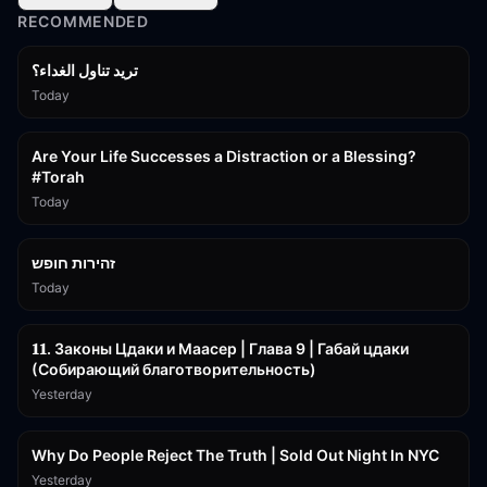
RECOMMENDED
تريد تناول الغداء؟
Today
15:01
Are Your Life Successes a Distraction or a Blessing?
#Torah
Today
42:59
זהירות חופש
Today
45:55
𝟏𝟏. Законы Цдаки и Маасер | Глава 9 | Габай цдаки
(Собирающий благотворительность)
Yesterday
3:09:15
Why Do People Reject The Truth | Sold Out Night In NYC
Yesterday