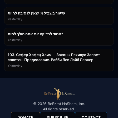
15:56
שיעור בשביל מי שאין לו סיבה לחיות
Yesterday
30:38
הסוד לבדיקה אם אתה הולך למות?
Yesterday
43:26
103. Сефер Хафец Хаим II. Законы Рехилус Запрет
сплетен. Предисловие. Рабби Лев Лэйб Лернер
Yesterday
©
2026
BeEzrat HaShem, Inc.
All rights reserved.
DONATE
SUBSCRIBE
CONTACT