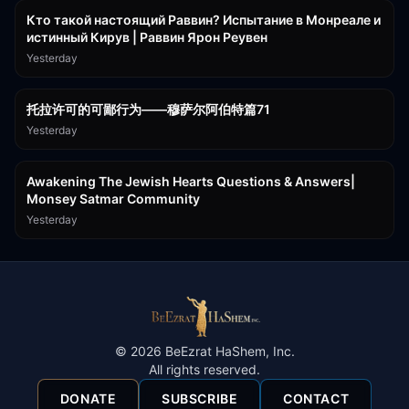
Кто такой настоящий Раввин? Испытание в Монреале и
истинный Кирув | Раввин Ярон Реувен
Yesterday
2:36:57
托拉许可的可鄙行为——穆萨尔阿伯特篇71
Yesterday
3:00:41
Awakening The Jewish Hearts Questions & Answers|
Monsey Satmar Community
Yesterday
©
2026
BeEzrat HaShem, Inc.
All rights reserved.
DONATE
SUBSCRIBE
CONTACT