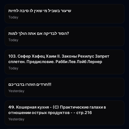
שיעור בשביל מי שאין לו סיבה לחיות
Today
30:38
הסוד לבדיקה אם אתה הולך למות?
Today
43:26
103. Сефер Хафец Хаим II. Законы Рехилус Запрет
сплетен. Предисловие. Рабби Лев Лэйб Лернер
Today
1:39:55
חרדים הזהרו בדבריכם!!!
Yesterday
32:50
𝟰𝟵. Кошерная кухня - (С) Практические галахи в
отношении острых продуктов - - стр.216
Yesterday
11:21