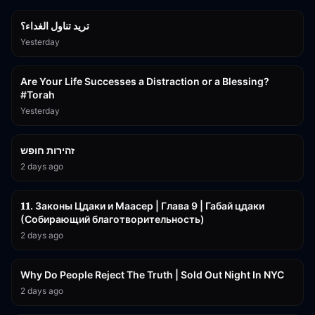
تريد تناول الغداء؟
Yesterday
15:01
Are Your Life Successes a Distraction or a Blessing?
#Torah
Yesterday
42:59
זהירות חופש
2 days ago
45:55
𝟏𝟏. Законы Цдаки и Маасер | Глава 9 | Габай цдаки
(Собирающий благотворительность)
2 days ago
3:09:15
Why Do People Reject The Truth | Sold Out Night In NYC
2 days ago
15:56