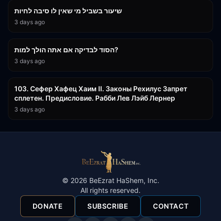
שיעור בשביל מי שאין לו סיבה לחיות
3 days ago
30:38
הסוד לבדיקה אם אתה הולך למות?
3 days ago
43:26
103. Сефер Хафец Хаим II. Законы Рехилус Запрет
сплетен. Предисловие. Рабби Лев Лэйб Лернер
3 days ago
©
2026
BeEzrat HaShem, Inc.
All rights reserved.
DONATE
SUBSCRIBE
CONTACT