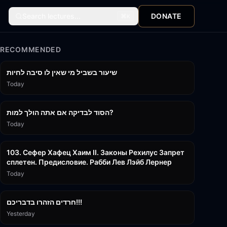
Search lectures...
DONATE
⌘
K
RECOMMENDED
15:56
שיעור בשביל מי שאין לו סיבה לחיות
Today
30:38
הסוד לבדיקה אם אתה הולך למות?
Today
43:26
103. Сефер Хафец Хаим II. Законы Рехилус Запрет
сплетен. Предисловие. Рабби Лев Лэйб Лернер
Today
1:39:55
חרדים הזהרו בדבריכם!!!
Yesterday
32:50