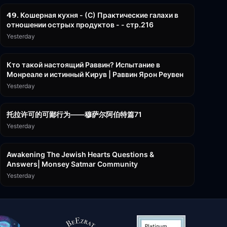
𝟰𝟵. Кошерная кухня - (С) Практические галахи в
отношении острых продуктов - - стр.216
Yesterday
11:21
Кто такой настоящий Раввин? Испытание в
Монреале и истинный Кирув | Раввин Ярон Реувен
Yesterday
2:36:57
托拉许可的可鄙行为——穆萨尔阿伯特篇71
Yesterday
3:00:41
Awakening The Jewish Hearts Questions &
Answers| Monsey Satmar Community
Yesterday