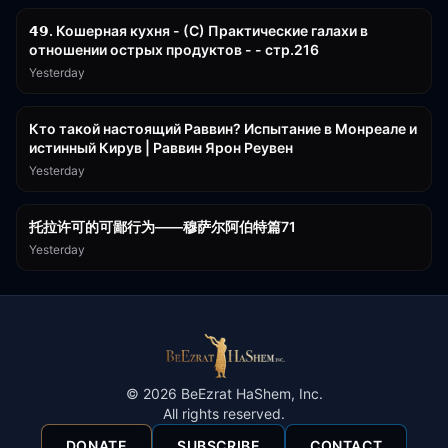
𝟰𝟵. Кошерная кухня - (С) Практические галахи в
отношении острых продуктов - - стр.216
Yesterday
11:21
Кто такой настоящий Раввин? Испытание в Монреале и
истинный Кирув | Раввин Ярон Реувен
Yesterday
2:36:57
托拉许可的可鄙行为——穆萨尔阿伯特篇71
Yesterday
©
2026
BeEzrat HaShem, Inc.
All rights reserved.
DONATE
SUBSCRIBE
CONTACT