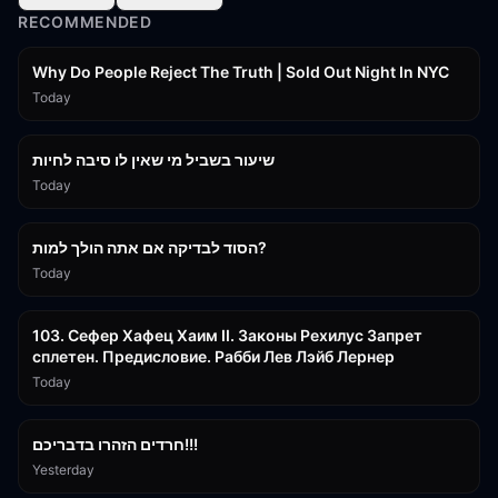
RECOMMENDED
3:09:15
Why Do People Reject The Truth | Sold Out Night In NYC
Today
15:56
שיעור בשביל מי שאין לו סיבה לחיות
Today
30:38
הסוד לבדיקה אם אתה הולך למות?
Today
43:26
103. Сефер Хафец Хаим II. Законы Рехилус Запрет
сплетен. Предисловие. Рабби Лев Лэйб Лернер
Today
1:39:55
חרדים הזהרו בדבריכם!!!
Yesterday
32:50